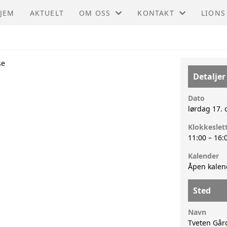
JEM
AKTUELT
OM OSS
KONTAKT
LIONS
AKTIVITETER
KONTAKT
se
HISTORIE
STYRET
Detaljer
STØTT OSS
Dato
lørdag 17. 
VEDTEKTER
Klokkeslet
11:00
–
16:
Kalender
Åpen kalen
Sted
Navn
Tveten Går