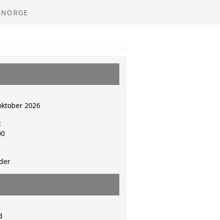
 NORGE
oktober 2026
t
00
der
d